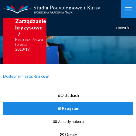
Zarządzanie
kryzysowe
powrót
Bezpieczeństwo
(oferta
2018/19)
Dostępne miasta:
Kraków
O studiach
Program
Zasady naboru
Opłaty