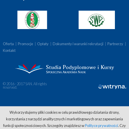
Oferta
|
Promocje
|
Opłaty
|
Dokumenty i warunki rekrutacji
|
Partnerzy
|
Kontakt
© 2016 - 2017 SAN. All rights
reserved.
Wykorzystujemy pliki cookies w celu prawidłowego działania strony,
korzystania z narzędzi analitycznych i marketingowych oraz zapewniania
funkcji społecznościowych. Szczegóły znajdziesz w
Polityce prywatności
. Czy