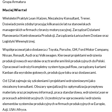
Grupa Armatura
Maciej Wiertel
Wieloletni Praktyk Lean i Kaizen, Niezależny Konsultant, Trener.
Doświadczenie zdobył pracując kilkanaście lat na stanowiskach
managerskich w firmach z branży motoryzacyjnej. Zarządzał Działami
Planowania i Kontrolowania Produkcji, Zarządzania Łańcuchem Dostaw oraz
Logistyki Wewnętrznej.
Współpracował jako dostawca z Toyota, Porsche, GM, Ford Motor Company,
Nissan, Renault, Audi oraz Volkswagen. Kierował projektami wdrożenia
produkcji nowych wyrobów oraz transferami linii produkcyjnych do Polski.
Opracował i wdrożył kompletny system typu pull flow, zarządzany kartami
Kanban dla wyrobów gotowych, produkcją w toku oraz dostawcami.
Od 12 lat zajmuje się szkoleniami i projektami wdrożeniowymi jako
niezalezny konsultant. Obszary specjalizacji to: optymalizacja przepływu
materiału oraz przepływu informacji, praca standardowa, wdrożenia Lean w
procesach administracyjnych. Uczestniczył w opracowaniu i wdrożeniu
elementów systemów produkcyjnych w firmach produkcyjnych w Europie,
Azji, USA i Afryce.