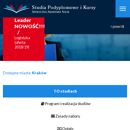
Lean
Leader
NOWOŚĆ!!!
powrót
Logistyka
(oferta
2018/19)
Dostępne miasta:
Kraków
O studiach
Program i realizacja studiów
Zasady naboru
Opłaty