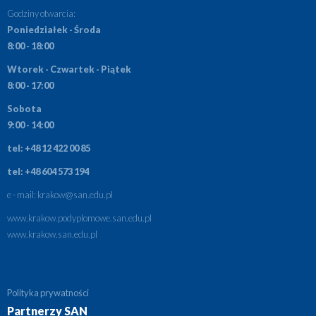
Godziny otwarcia:
Poniedziałek - Środa
8:00 - 18:00
Wtorek - Czwartek - Piątek
8:00 - 17:00
Sobota
9:00 - 14:00
tel: +48 12 422 00 85
tel: +48 604 573 194
e - mail:
krakow@san.edu.pl
www.krakow.podyplomowe.san.edu.pl
www.krakow.san.edu.pl
Polityka prywatności
Partnerzy SAN