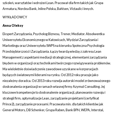
szkoleń, warsztatów i wdrożeń Lean. Pracował dla firm takich jak Grupa
Armatura, Nordea Bank, Inline Polska, Bahlsen, Victaulic i innych.
WYKŁADOWCY
Anna Oleksy
Ekspert Zarządzania, Psycholog Biznesu, Trener, Mediator. Absolwentka
Uniwersytetu Ekonomicznego w Katowicach, Wydział Zarządzania i
Marketingu oraz Uniwersytetu SWPS na kierunku Społeczna Psychologia
Przedsiębiorczości i Zarządzania. Łączy twardą wiedzę z zakresu Lean
Management z aspektami mediacji strategicznej, elementami zarządzania
błędem w organizacji oraz technikami twórczego rozwiązywania problemów.
Ma wieloletnie doświadczenie zawodowe uzyskane w korporacjach
będących światowymi liderami na rynku. Od 2012 roku pracuje jako
niezależny doradca. Od 2013 roku rozwija autorski model zrównoważonego
doskonalenia organizacji w ramach własnej firmy Azymut Consulting. Jej
kluczowe kompetencje to doskonalenie organizacji, planowanie rozwoju i
strategii firm, optymalizacje Lean, zarządzanie projektami (certyfikat
Prince2), zarządzanie procesami. Pracowała min. dla takich klientów jak
General Motors, DB Schenker, Grupa Raben, Bank BPH, WEPA, Interstal,