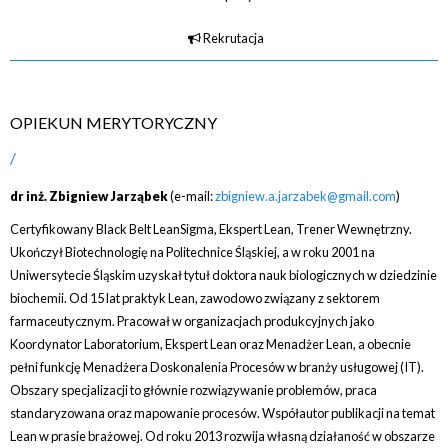
Rekrutacja
OPIEKUN MERYTORYCZNY
dr inż. Zbigniew Jarząbek
(e-mail:
zbigniew.a.jarzabek@gmail.com
)
Certyfikowany Black Belt LeanSigma, Ekspert Lean, Trener Wewnętrzny.
Ukończył Biotechnologię na Politechnice Śląskiej, a w roku 2001 na
Uniwersytecie Śląskim uzyskał tytuł doktora nauk biologicznych w dziedzinie
biochemii. Od 15 lat praktyk Lean, zawodowo związany z sektorem
farmaceutycznym. Pracował w organizacjach produkcyjnych jako
Koordynator Laboratorium, Ekspert Lean oraz Menadżer Lean, a obecnie
pełni funkcję Menadżera Doskonalenia Procesów w branży usługowej (IT).
Obszary specjalizacji to głównie rozwiązywanie problemów, praca
standaryzowana oraz mapowanie procesów. Współautor publikacji na temat
Lean w prasie brażowej. Od roku 2013 rozwija własną działaność w obszarze