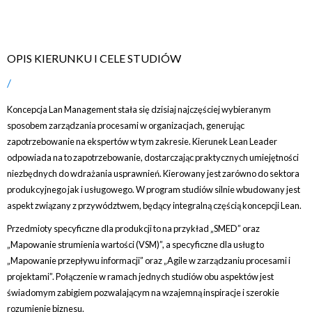
OPIS KIERUNKU I CELE STUDIÓW
Koncepcja Lan Management stała się dzisiaj najczęściej wybieranym
sposobem zarządzania procesami w organizacjach, generując
zapotrzebowanie na ekspertów w tym zakresie. Kierunek Lean Leader
odpowiada na to zapotrzebowanie, dostarczając praktycznych umiejętności
niezbędnych do wdrażania usprawnień. Kierowany jest zarówno do sektora
produkcyjnego jak i usługowego. W program studiów silnie wbudowany jest
aspekt związany z przywództwem, będący integralną częścią koncepcji Lean.
Przedmioty specyficzne dla produkcji to na przykład „SMED” oraz
„Mapowanie strumienia wartości (VSM)”, a specyficzne dla usług to
„Mapowanie przepływu informacji” oraz „Agile w zarządzaniu procesami i
projektami”. Połączenie w ramach jednych studiów obu aspektów jest
świadomym zabigiem pozwalającym na wzajemną inspiracje i szerokie
rozumienie biznesu.