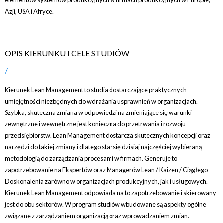
elementów systemów produkcyjnych w firmach produkcyjnych w Europie,
Azji, USA i Afryce.
OPIS KIERUNKU I CELE STUDIÓW
Kierunek Lean Management to studia dostarczające praktycznych
umiejętności niezbędnych do wdrażania usprawnień w organizacjach.
Szybka, skuteczna zmiana w odpowiedzi na zmieniające się warunki
zewnętrzne i wewnętrzne jest konieczna do przetrwania i rozwoju
przedsiębiorstw. Lean Management dostarcza skutecznych koncepcji oraz
narzędzi do takiej zmiany i dlatego stał się dzisiaj najczęściej wybieraną
metodologią do zarządzania procesami w firmach. Generuje to
zapotrzebowanie na Ekspertów oraz Managerów Lean / Kaizen / Ciągłego
Doskonalenia zarówno w organizacjach produkcyjnych, jak i usługowych.
Kierunek Lean Management odpowiada na to zapotrzebowanie i skierowany
jest do obu sektorów. W program studiów wbudowane są aspekty ogólne
związane z zarządzaniem organizacją oraz wprowadzaniem zmian.