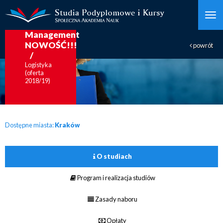
Lean
Management
NOWOŚĆ!!!
powrót
Logistyka
(oferta
2018/19)
Dostępne miasta:
Kraków
O studiach
Program i realizacja studiów
Zasady naboru
Opłaty