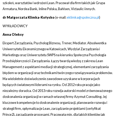
szkoleń, warsztatów i wdrożeń Lean. Pracował dla firm takich jak Grupa
Armatura, Nordea Bank, Inline Polska, Bahlsen, Victaulic i innych.
dr Małgorzata Klimka-Kołysko
(e-mail:
eklimka@spoleczna.pl
)
WYKŁADOWCY
Anna Oleksy
Ekspert Zarządzania, Psycholog Biznesu, Trener, Mediator. Absolwentka
Uniwersytetu Ekonomicznego w Katowicach, Wydział Zarządzania i
Marketingu oraz Uniwersytetu SWPS na kierunku Społeczna Psychologia
Przedsiębiorczości i Zarządzania. Łączy twardą wiedzę z zakresu Lean
Management z aspektami mediacji strategicznej, elementami zarządzania
błędem w organizacji oraz technikami twórczego rozwiązywania problemów.
Ma wieloletnie doświadczenie zawodowe uzyskane w korporacjach
będących światowymi liderami na rynku. Od 2012 roku pracuje jako
niezależny doradca. Od 2013 roku rozwija autorski model zrównoważonego
doskonalenia organizacji w ramach własnej firmy Azymut Consulting. Jej
kluczowe kompetencje to doskonalenie organizacji, planowanie rozwoju i
strategii firm, optymalizacje Lean, zarządzanie projektami (certyfikat
Prince2), zarządzanie procesami. Pracowała min. dla takich klientów jak