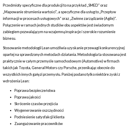
Przedmioty specyficzne dla produkcji to na przykład „SMED” oraz
„Mapowanie strumienia wartości”, a specyficzne dla usług to „Przepływ
informacji w procesach usługowych” oraz „Zwinne zarządzanie (Agile)”.
Połączenie w ramach jednych studiów obu aspektów jest świadomym
zabiegiem pozwalającym na wzajemną inspiracje i szerokie rozumienie
biznesu.
Stosowanie metodologii Lean umożliwia uzyskanie przewagi konkurencyjnej
opartej na sprawdzonych metodach działania. Metodologia ta stosowana jest
praktycznie w całym przemyśle samochodowym (Automotive) w firmach
takich jak Toyota, General Motors czy Porsche, przenikając obecnie do
wszystkich innych gałęzi przemysłu. Poniżej podano tylko niektóre zyski z
wdrożenia Lean:
Poprawa bezpieczeństwa
Poprawa jakości
Skrócenie czasów przejścia
Wygenerowanie oszczędności
Podniesienie satysfakcji klienta
Zaangażowanie pracowników