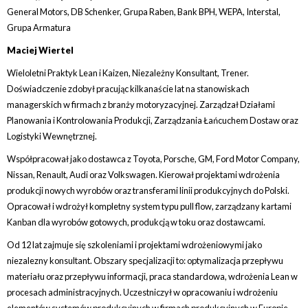
General Motors, DB Schenker, Grupa Raben, Bank BPH, WEPA, Interstal,
Grupa Armatura
Maciej Wiertel
Wieloletni Praktyk Lean i Kaizen, Niezależny Konsultant, Trener.
Doświadczenie zdobył pracując kilkanaście lat na stanowiskach
managerskich w firmach z branży motoryzacyjnej. Zarządzał Działami
Planowania i Kontrolowania Produkcji, Zarządzania Łańcuchem Dostaw oraz
Logistyki Wewnętrznej.
Współpracował jako dostawca z Toyota, Porsche, GM, Ford Motor Company,
Nissan, Renault, Audi oraz Volkswagen. Kierował projektami wdrożenia
produkcji nowych wyrobów oraz transferami linii produkcyjnych do Polski.
Opracował i wdrożył kompletny system typu pull flow, zarządzany kartami
Kanban dla wyrobów gotowych, produkcją w toku oraz dostawcami.
Od 12 lat zajmuje się szkoleniami i projektami wdrożeniowymi jako
niezalezny konsultant. Obszary specjalizacji to: optymalizacja przepływu
materiału oraz przepływu informacji, praca standardowa, wdrożenia Lean w
procesach administracyjnych. Uczestniczył w opracowaniu i wdrożeniu