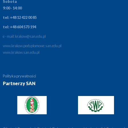
Sobota
9:00 - 14:00
tel: +48 12 422 00 85
tel: +48 604 573 194
e - mail:
krakow@san.edu.pl
www.krakow.podyplomowe.san.edu.pl
www.krakow.san.edu.pl
Polityka prywatności
Partnerzy SAN