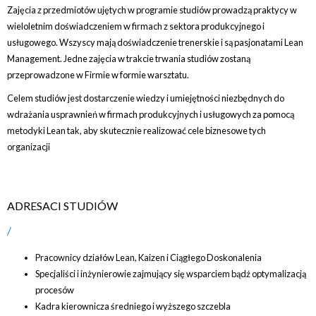
Zajęcia z przedmiotów ujętych w programie studiów prowadzą praktycy w
wieloletnim doświadczeniem w firmach z sektora produkcyjnego i
usługowego. Wszyscy mają doświadczenie trenerskie i są pasjonatami Lean
Management. Jedne zajęcia w trakcie trwania studiów zostaną
przeprowadzone w Firmie w formie warsztatu.
Celem studiów jest dostarczenie wiedzy i umiejętności niezbędnych do
wdrażania usprawnień w firmach produkcyjnych i usługowych za pomocą
metodyki Lean tak, aby skutecznie realizować cele biznesowe tych
organizacji
ADRESACI STUDIÓW
Pracownicy działów Lean, Kaizen i Ciągłego Doskonalenia
Specjaliści i inżynierowie zajmujący się wsparciem bądź optymalizacją
procesów
Kadra kierownicza średniego i wyższego szczebla