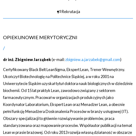
Rekrutacja
OPIEKUNOWIE MERYTORYCZNI
dr inż. Zbigniew Jarząbek
(e-mail:
zbigniew.a.jarzabek@gmail.com
)
Certyfikowany Black Belt LeanSigma, Ekspert Lean, Trener Wewnętrzny.
Ukończył Biotechnologię na Politechnice Śląskiej, a w roku 2001 na
Uniwersytecie Śląskim uzyskał tytuł doktora nauk biologicznych w dziedzinie
biochemii. Od 15 lat praktyk Lean, zawodowo związany z sektorem
farmaceutycznym. Pracował w organizacjach produkcyjnych jako
Koordynator Laboratorium, Ekspert Lean oraz Menadżer Lean, a obecnie
pełni funkcję Menadżera Doskonalenia Procesów w branży usługowej (IT).
Obszary specjalizacji to głównie rozwiązywanie problemów, praca
standaryzowana oraz mapowanie procesów. Współautor publikacji na temat
Lean w prasie brażowej. Od roku 2013 rozwija własną działaność w obszarze