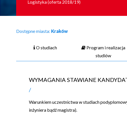
Logistyka (oferta 2018/19)
Dostępne miasta:
Kraków
O studiach
Program i realizacja
studiów
WYMAGANIA STAWIANE KANDYD
Warunkiem uczestnictwa w studiach podyplomowych
inżyniera bądź magistra).