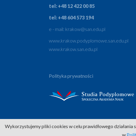
tel: +48 12 422 00 85
tel: +48 604 573 194
e - mail:
krakow@san.edu.pl
www.krakow.podyplomowe.san.edu.pl
www.krakow.san.edu.pl
Polityka prywatności
Wykorzystujemy pliki cookies w celu prawidłowego działania s
w
Poli