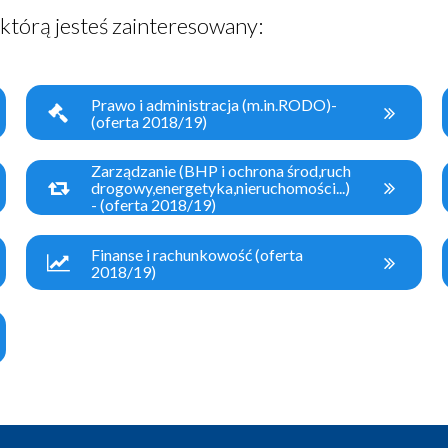
, którą jesteś zainteresowany:
Prawo i administracja (m.in.RODO)-
(oferta 2018/19)
Zarządzanie (BHP i ochrona środ,ruch
drogowy,energetyka,nieruchomości...)
- (oferta 2018/19)
Finanse i rachunkowość (oferta
2018/19)