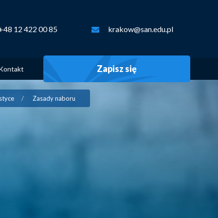
+48 12 422 00 85
krakow@san.edu.pl
Zapisz się
Kontakt
styce
Zasady naboru