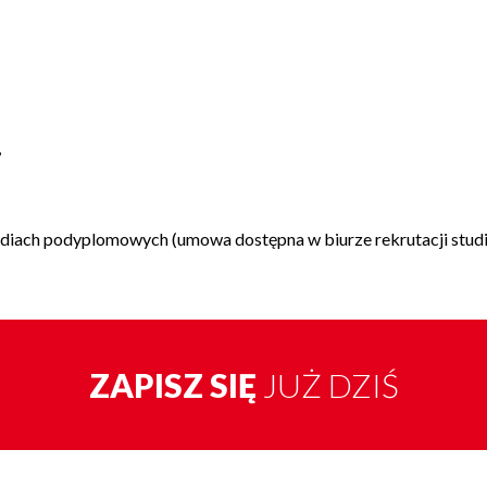
,
udiach podyplomowych (umowa dostępna w biurze rekrutacji stu
ZAPISZ SIĘ
JUŻ DZIŚ