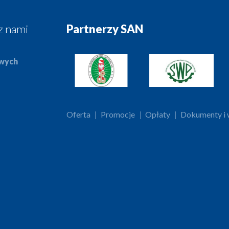
z nami
Partnerzy SAN
owych
Oferta
|
Promocje
|
Opłaty
|
Dokumenty i w