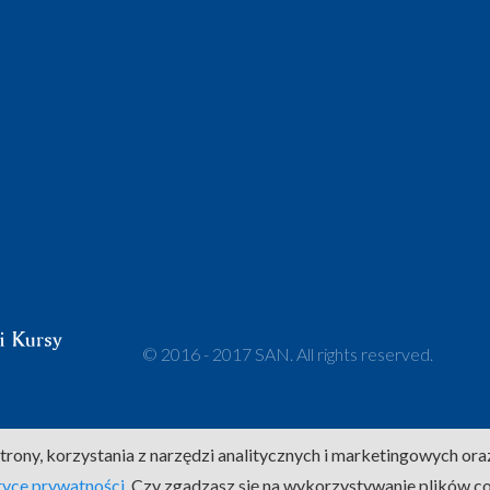
© 2016 - 2017 SAN. All rights reserved.
trony, korzystania z narzędzi analitycznych i marketingowych ora
tyce prywatności
. Czy zgadzasz się na wykorzystywanie plików c