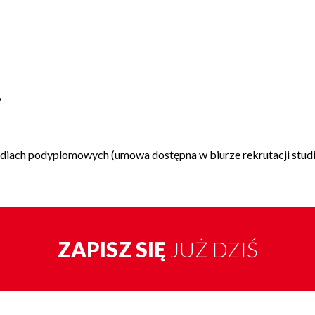
,
udiach podyplomowych (umowa dostępna w biurze rekrutacji stu
ZAPISZ SIĘ
JUŻ DZIŚ