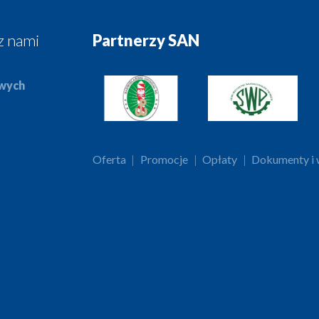
z nami
Partnerzy SAN
owych
Oferta
|
Promocje
|
Opłaty
|
Dokumenty i w