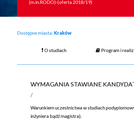
(m.in.RODO)-(oferta 2018/19)
Dostępne miasta:
Kraków
O studiach
Program i reali
WYMAGANIA STAWIANE KANDYD
Warunkiem uczestnictwa w studiach podyplomowych
inżyniera bądź magistra).