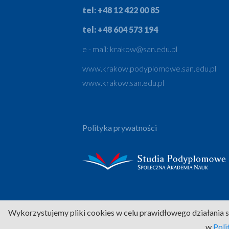
tel: +48 12 422 00 85
tel: +48 604 573 194
e - mail:
krakow@san.edu.pl
www.krakow.podyplomowe.san.edu.pl
www.krakow.san.edu.pl
Polityka prywatności
Wykorzystujemy pliki cookies w celu prawidłowego działania s
w
Poli