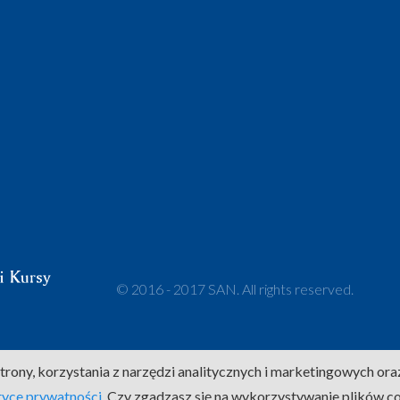
© 2016 - 2017 SAN. All rights reserved.
trony, korzystania z narzędzi analitycznych i marketingowych ora
tyce prywatności
. Czy zgadzasz się na wykorzystywanie plików c