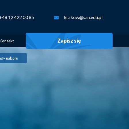
+48 12 422 00 85
krakow@san.edu.pl
Zapisz się
Kontakt
ady naboru