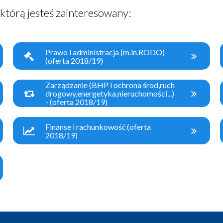
, którą jesteś zainteresowany:
Prawo i administracja (m.in.RODO)-
(oferta 2018/19)
Zarządzanie (BHP i ochrona środ,ruch
drogowy,energetyka,nieruchomości...)
- (oferta 2018/19)
Finanse i rachunkowość (oferta
2018/19)