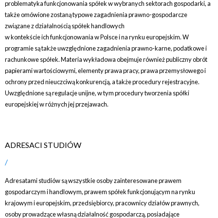
problematyka funkcjonowania spółek w wybranych sektorach gospodarki, a
także omówione zostaną typowe zagadnienia prawno-gospodarcze
związane z działalnością spółek handlowych
w kontekście ich funkcjonowania w Polsce i na rynku europejskim. W
programie są także uwzględnione zagadnienia prawno-karne, podatkowe i
rachunkowe spółek. Materia wykładowa obejmuje również publiczny obrót
papierami wartościowymi, elementy prawa pracy, prawa przemysłowego i
ochrony przed nieuczciwą konkurencją, a także procedury rejestracyjne.
Uwzględnione są regulacje unijne, w tym procedury tworzenia spółki
europejskiej w różnych jej przejawach.
ADRESACI STUDIÓW
Adresatami studiów są wszystkie osoby zainteresowane prawem
gospodarczym i handlowym, prawem spółek funkcjonującym na rynku
krajowym i europejskim, przedsiębiorcy, pracownicy działów prawnych,
osoby prowadzące własną działalność gospodarczą, posiadające