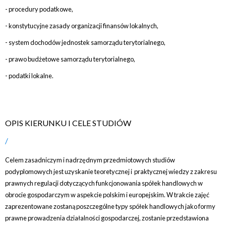
- procedury podatkowe,
- konstytucyjne zasady organizacji finansów lokalnych,
- system dochodów jednostek samorządu terytorialnego,
- prawo budżetowe samorządu terytorialnego,
- podatki lokalne.
OPIS KIERUNKU I CELE STUDIÓW
Celem zasadniczym i nadrzędnym przedmiotowych studiów
podyplomowych jest uzyskanie teoretycznej i praktycznej wiedzy z zakresu
prawnych regulacji dotyczących funkcjonowania spółek handlowych w
obrocie gospodarczym w aspekcie polskim i europejskim. W trakcie zajęć
zaprezentowane zostaną poszczególne typy spółek handlowych jako formy
prawne prowadzenia działalności gospodarczej, zostanie przedstawiona