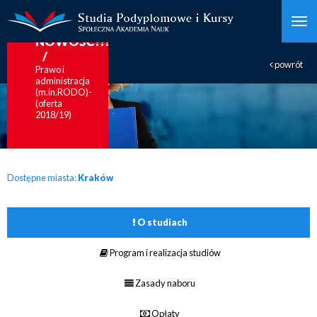
i
europejskie
NOWOŚĆ!!!
powrót
Prawo i
administracja
(m.in.RODO)-
(oferta
2018/19)
Dostępne miasta:
Kraków
O studiach
Program i realizacja studiów
Zasady naboru
Opłaty