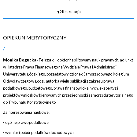
Rekrutacja
OPIEKUN MERYTORYCZNY
Monika Bogucka- Felczak
– doktor habilitowany nauk prawnych, adiunkt
w Katedrze Prawa Finansowego na Wydziale Prawa i Administracji
Uniwersytetu Łódzkiego, pozaetatowy członek Samorządowego Kolegium
Odwoławczego w Łodzi, autorka wielu publikacji z zakresu prawa
podatkowego, budżetowego, prawa finansów lokalnych, ekspertyz i
projektów wniosków kierowanych przez jednostki samorządu terytorialnego
do Trybunału Konstytucyjnego.
Zainteresowania naukowe:
- ogólne prawo podatkowe,
- wymiar i pobór podatków dochodowych,