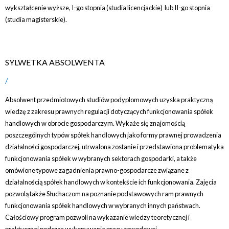
wykształcenie wyższe, I-go stopnia (studia licencjackie) lub II-go stopnia
(studia magisterskie).
SYLWETKA ABSOLWENTA
Absolwent przedmiotowych studiów podyplomowych uzyska praktyczną
wiedzę z zakresu prawnych regulacji dotyczących funkcjonowania spółek
handlowych w obrocie gospodarczym. Wykaże się znajomością
poszczególnych typów spółek handlowych jako formy prawnej prowadzenia
działalności gospodarczej, utrwalona zostanie i przedstawiona problematyka
funkcjonowania spółek w wybranych sektorach gospodarki, a także
omówione typowe zagadnienia prawno-gospodarcze związane z
działalnością spółek handlowych w kontekście ich funkcjonowania. Zajęcia
pozwolą także Słuchaczom na poznanie podstawowych ram prawnych
funkcjonowania spółek handlowych w wybranych innych państwach.
Całościowy program pozwoli na wykazanie wiedzy teoretycznej i