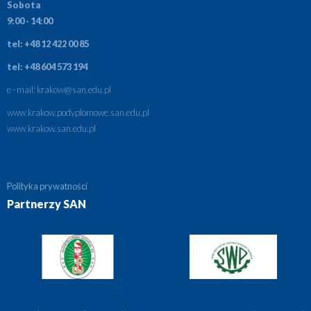
Sobota
9:00 - 14:00
tel: +48 12 422 00 85
tel: +48 604 573 194
e - mail:
krakow@san.edu.pl
www.krakow.podyplomowe.san.edu.pl
www.krakow.san.edu.pl
Polityka prywatności
Partnerzy SAN