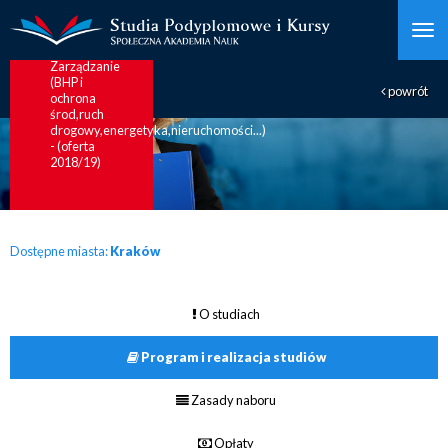
państwa
NOWOŚĆ!!!
Zarządzanie
(BHP i
powrót
ochrona
środ,ruch
drogowy,energetyka,nieruchomości...)
- (oferta
2018/19)
Dostępne miasta:
Kraków
O studiach
Program i realizacja studiów
Zasady naboru
Opłaty