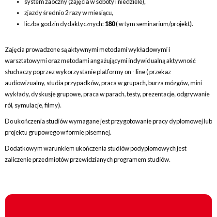
system zaoczny (zajęcia w soboty i niedziele),
zjazdy średnio 2 razy w miesiącu,
liczba godzin dydaktycznych:
180
( w tym seminarium/projekt).
Zajęcia prowadzone są aktywnymi metodami wykładowymi i
warsztatowymi oraz metodami angażującymi indywidualną aktywność
słuchaczy poprzez wykorzystanie platformy on - line (
przekaz
audiowizualny, studia przypadków, praca w grupach, burza mózgów, mini
wykłady, dyskusje grupowe, praca w parach, testy, prezentacje, odgrywanie
ról, symulacje, filmy).
Do ukończenia studiów wymagane jest przygotowanie pracy dyplomowej lub
projektu grupowego w formie pisemnej.
Dodatkowym warunkiem ukończenia studiów podyplomowych jest
zaliczenie przedmiotów przewidzianych programem studiów.