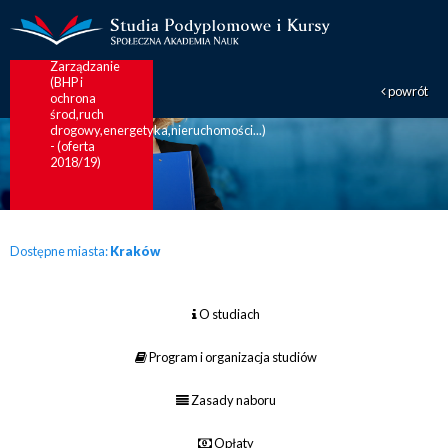
Partnerstwo
NOWOŚĆ
!!!
Zarządzanie
(BHP i
powrót
ochrona
środ,ruch
drogowy,energetyka,nieruchomości...)
- (oferta
2018/19)
Dostępne miasta:
Kraków
O studiach
Program i organizacja studiów
Zasady naboru
Opłaty