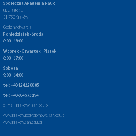
Społeczna Akademia Nauk
ul. Ujastek 1
31-752 Kraków
Godziny otwarcia:
Poniedziałek - Środa
8:00 - 18:00
Wtorek - Czwartek - Piątek
8:00 - 17:00
Sobota
9:00 - 14:00
tel: +48 12 422 00 85
tel: +48 604 573 194
e - mail:
krakow@san.edu.pl
www.krakow.podyplomowe.san.edu.pl
www.krakow.san.edu.pl