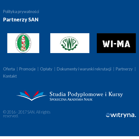
Polityka prywatności
Partnerzy SAN
Oferta
|
Promocje
|
Opłaty
|
Dokumenty i warunki rekrutacji
|
Partnerzy
|
Kontakt
© 2016 - 2017 SAN. All rights
reserved.