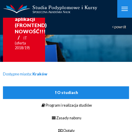
Programowanie
aplikacji
(FRONTEND)
powrót
NOWOŚĆ!!!
IT
(oferta
2018/19)
Dostępne miasta:
Kraków
O studiach
Program i realizacja studiów
Zasady naboru
Opłaty