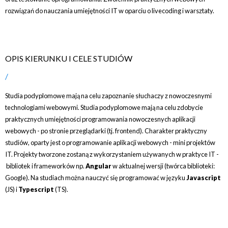
rozwiązań do nauczania umiejętności IT w oparciu o livecoding i warsztaty.
OPIS KIERUNKU I CELE STUDIÓW
Studia podyplomowe mają na celu zapoznanie słuchaczy z nowoczesnymi
technologiami webowymi. Studia podyplomowe mają na celu zdobycie
praktycznych umiejętności programowania nowoczesnych aplikacji
webowych - po stronie przeglądarki (tj. frontend). Charakter praktyczny
studiów, oparty jest o programowanie aplikacji webowych - mini projektów
IT. Projekty tworzone zostaną z wykorzystaniem używanych w praktyce IT -
bibliotek i frameworków np.
Angular
w aktualnej wersji (twórca biblioteki:
Google). Na studiach można nauczyć się programować w języku
Javascript
(JS) i
Typescript
(TS).