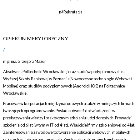
Rekrutacja
OPIEKUN MERYTORYCZNY
mgr inż. Grzegorz Mazur
Absolwent Politechniki Wrocławskiej oraz studiów podyplomowych na
Wyższej Szkoły Bankowej w Poznaniu (Nowoczesne technologie Webowe i
Mobilne) oraz studiów podyplomowych (Android i iOS) na Politechnice
Wrocławskiej.
Pracował w korporacjach międzynarodowych a także w mniejszych firmach
tworzących oprogramowanie. Posiada również doświadczenie w
przekazywaniu wiedzy i praktycznym szkoleniu ludzi dorosłych. Prowadzi
szkolenia od 6 lat (w tym w IT od 4 lat). Właściciel firmy szkoleniowej od 4 lat.
Zainteresowania zawodowe to: tworzenie aplikacji webowych, mobilnych
oraz testowanie oprogramowania. Zwolennik praktycznych webowych