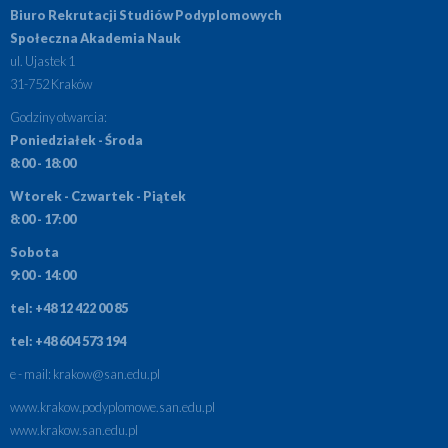
Biuro Rekrutacji Studiów Podyplomowych
Społeczna Akademia Nauk
ul. Ujastek 1
31-752 Kraków
Godziny otwarcia:
Poniedziałek - Środa
8:00 - 18:00
Wtorek - Czwartek - Piątek
8:00 - 17:00
Sobota
9:00 - 14:00
tel: +48 12 422 00 85
tel: +48 604 573 194
e - mail:
krakow@san.edu.pl
www.krakow.podyplomowe.san.edu.pl
www.krakow.san.edu.pl