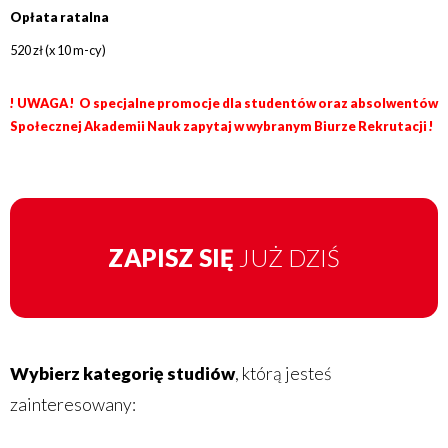
Opłata ratalna
520 zł (x 10 m-cy)
! UWAGA ! O specjalne promocje dla studentów oraz absolwentów
Społecznej Akademii Nauk zapytaj w wybranym Biurze Rekrutacji !
ZAPISZ SIĘ
JUŻ DZIŚ
Wybierz kategorię studiów
, którą jesteś
zainteresowany: