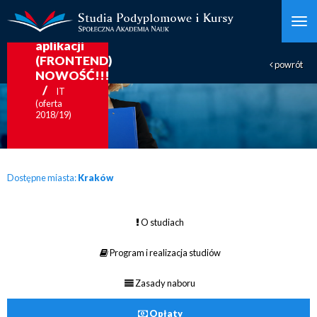
Programowanie
aplikacji
(FRONTEND)
powrót
NOWOŚĆ!!!
IT
(oferta
2018/19)
Dostępne miasta:
Kraków
O studiach
Program i realizacja studiów
Zasady naboru
Opłaty