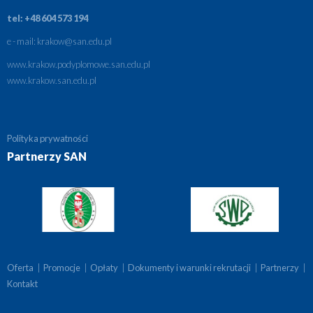
tel: +48 604 573 194
e - mail:
krakow@san.edu.pl
www.krakow.podyplomowe.san.edu.pl
www.krakow.san.edu.pl
Polityka prywatności
Partnerzy SAN
Oferta
|
Promocje
|
Opłaty
|
Dokumenty i warunki rekrutacji
|
Partnerzy
|
Kontakt